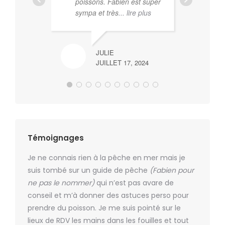
poissons. Fabien est super
et 
sympa et très
... lire plus
ess
con
no
lir
JULIE
JUILLET 17, 2024
Témoignages
kg,
Je ne connais rien à la pêche en mer mais je
Super m
aine de
suis tombé sur un guide de pêche
(Fabien pour
plaisir d
, et
ne pas le nommer)
qui n’est pas avare de
Dommage
What
conseil et m’à donner des astuces perso pour
fin du m
.
prendre du poisson. Je me suis pointé sur le
Gilles
lieux de RDV les mains dans les fouilles et tout