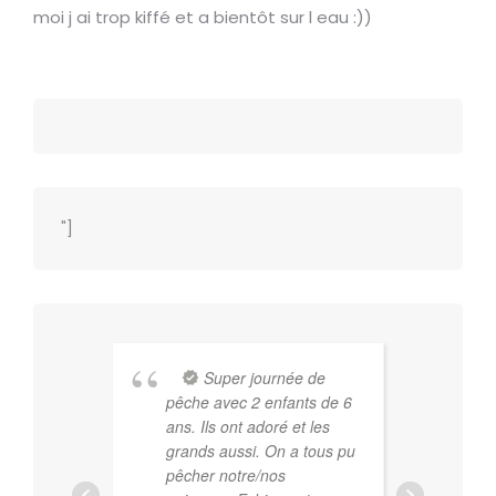
moi j ai trop kiffé et a bientôt sur l eau :))
"]
Super journée de
pêche avec 2 enfants de 6
vér
ans. Ils ont adoré et les
com
grands aussi. On a tous pu
êtr
pêcher notre/nos
pas