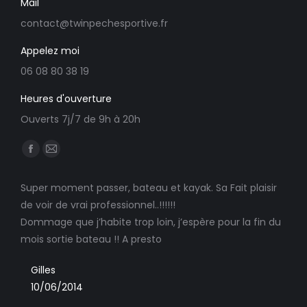
Mail
contact@twinpechesportive.fr
Appelez moi
06 08 80 38 19
Heures d'ouverture
Ouverts 7j/7 de 9h à 20h
Trouvez nous sur :
Facebook
E-
page
mail
Super moment passer, bateau et kayak. Sa Fait plaisir
Touj
opens
page
le
de voir de vrai professionnel..!!!!!!
ress
in
opens
nner
Dommage que j’habite trop loin, j’espère pour la fin du
new
in
G
suis
mois sortie bateau !! A presto
window
new
11
 et
window
Gilles
10/06/2014