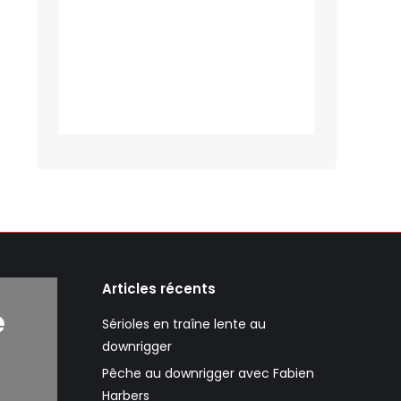
Articles récents
e
Sérioles en traîne lente au
downrigger
Pêche au downrigger avec Fabien
Harbers