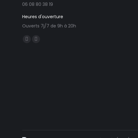
06 08 80 38 19
Heures d'ouverture
Ouverts 7j/7 de 9h à 20h
Trouvez nous sur :
Facebook
E-
page
mail
opens
page
in
opens
new
in
window
new
window