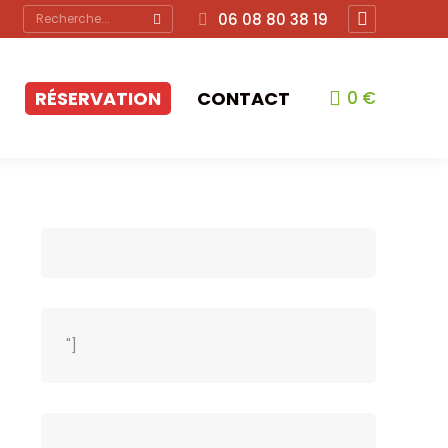
Recherche
06 08 80 38 19
Facebook
:
page
opens
RÉSERVATION
CONTACT
0
€
in
new
window
"]