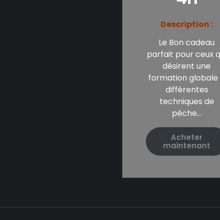
Description :
Le Bon cadeau
parfait pour ceux q
désirent une
formation globale
différentes
techniques de
pêche…
Acheter
maintenant