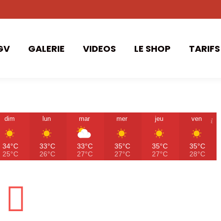
GV
GALERIE
VIDEOS
LE SHOP
TARIFS
dim
lun
mar
mer
jeu
ven
34°C
33°C
33°C
35°C
35°C
35°C
25°C
26°C
27°C
27°C
27°C
28°C