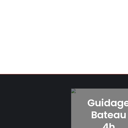
Guidag
Bateau
4h