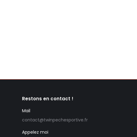
Restons en contact !
Mail
contact@twinpechesportive.fr
Appelez moi