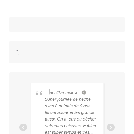
"]
Super journée de pêche
Fab
avec 2 enfants de 6 ans.
gu
Ils ont adoré et les grands
dev
aussi. On a tous pu pêcher
com
notre/nos poissons. Fabien
pro
est super sympa et très
...
des