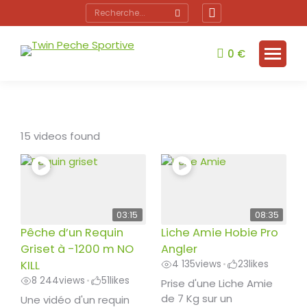
Recherche
Facebook
:
page
opens
0
€
in
new
window
15 videos found
03:15
08:35
Pêche d’un Requin
Liche Amie Hobie Pro
Griset à -1200 m NO
Angler
KILL
4 135
views
23
likes
•
8 244
views
51
likes
•
Prise d'une Liche Amie
de 7 Kg sur un
Une vidéo d'un requin