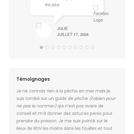
lire plus
qui
de 
co
JULIE
JUILLET 17, 2024
Témoignages
kg,
Je ne connais rien à la pêche en mer mais je
Super m
aine de
suis tombé sur un guide de pêche
(Fabien pour
plaisir d
, et
ne pas le nommer)
qui n’est pas avare de
Dommage
What
conseil et m’à donner des astuces perso pour
fin du m
.
prendre du poisson. Je me suis pointé sur le
Gilles
lieux de RDV les mains dans les fouilles et tout