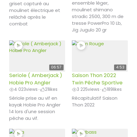
ensemble léger,
griset capturé au
moulinet shimano
moulinet électrique et
stradic 2500, 300 m de
relâché après le
tresse PowerPro 10 Lb,
combat
Jig Jugulo 20 gr
06:57
4:53
Seriole ( Amberjack )
Saison Thon 2022
Hobie Pro Angler
Twin Pêche Sportive
4 023
views
21
likes
3 225
views
189
likes
•
•
Sériole prise au vif en
Récapitulatif Saison
kayak Hobie Pro Angler
Thon 2022
14 lors d'une session
pêche au vif.