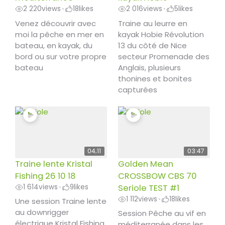
2 220
views
18
likes
2 016
views
5
likes
•
•
Venez découvrir avec
Traine au leurre en
moi la pêche en mer en
kayak Hobie Révolution
bateau, en kayak, du
13 du côté de Nice
bord ou sur votre propre
secteur Promenade des
bateau
Anglais, plusieurs
thonines et bonites
capturées
04;11
03:47
Traine lente Kristal
Golden Mean
Fishing 26 10 18
CROSSBOW CBS 70
1 614
views
9
likes
Seriole TEST #1
•
1 112
views
18
likes
•
Une session Traine lente
au downrigger
Session Pêche au vif en
électrique Kristal Fishing,
méditerranée dans les