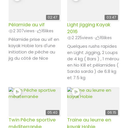
02:47
03:47
Pélamide au vif
Light jigging Kayak
2 307
views
16
likes
2016
•
2 225
views
16
likes
•
Pélamide prise au vif en
kayak Hobie lors d'une
Quelques rushs rapides
initiation de pêche au
en Light Jigging, 2 Loups
jig du côté de Nice
de 4 kg ( Bars ) , 1 mérou
en No Kill et pélamides (
Sarda sarda ) de 6.8 kg
et 7.5 kg
05:40
06:15
Twin Pêche sportive
Traine au leurre en
méditerranée
kayak Hobie