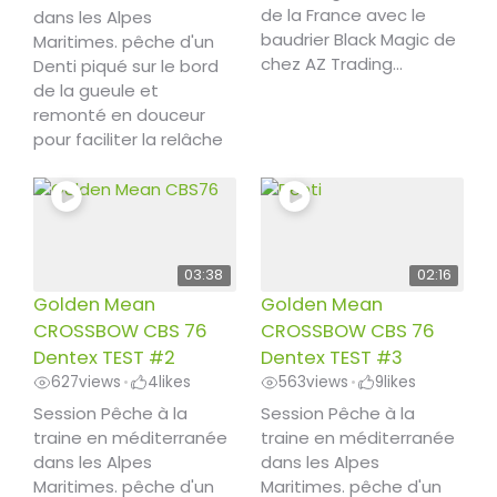
de la France avec le
dans les Alpes
baudrier Black Magic de
Maritimes. pêche d'un
chez AZ Trading...
Denti piqué sur le bord
de la gueule et
remonté en douceur
pour faciliter la relâche
03:38
02:16
Golden Mean
Golden Mean
CROSSBOW CBS 76
CROSSBOW CBS 76
Dentex TEST #2
Dentex TEST #3
627
views
4
likes
563
views
9
likes
•
•
Session Pêche à la
Session Pêche à la
traine en méditerranée
traine en méditerranée
dans les Alpes
dans les Alpes
Maritimes. pêche d'un
Maritimes. pêche d'un