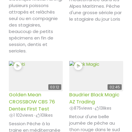
plusieurs poissons
Alpes Maritimes. Pêche
attrapés et relâchés
d'une grosse sériole par
seul ou en compagnie
le stagiaire du jour Loris
des stagiaires,
beaucoup de petits
spécimens en fin de
session, dentis et
serioles.
03:12
02:45
Golden Mean
Baudrier Black Magic
CROSSBOW CBS 76
AZ Trading
Dentex First Test
875
views
13
likes
•
1 102
views
10
likes
•
Retour d'une belle
journée de pêche au
Session Pêche à la
thon rouge dans le sud
traine en méditerranée