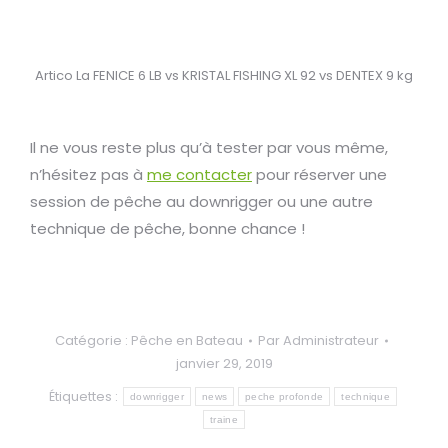
Artico La FENICE 6 LB vs KRISTAL FISHING XL 92 vs DENTEX 9 kg
Il ne vous reste plus qu’à tester par vous même,
n’hésitez pas à
me contacter
pour réserver une
session de pêche au downrigger ou une autre
technique de pêche, bonne chance !
Catégorie :
Pêche en Bateau
Par
Administrateur
janvier 29, 2019
Étiquettes :
downrigger
news
peche profonde
technique
traine