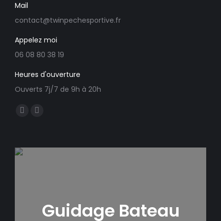
Mail
contact@twinpechesportive.fr
Appelez moi
06 08 80 38 19
Heures d'ouverture
Ouverts 7j/7 de 9h à 20h
Trouvez nous sur :
Facebook
E-
page
mail
opens
page
in
opens
new
in
window
new
window
Guidage Bateau