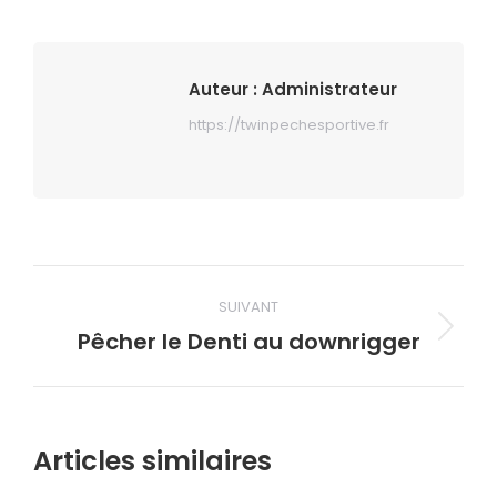
Auteur :
Administrateur
https://twinpechesportive.fr
Navigation
SUIVANT
article
Pêcher le Denti au downrigger
Article
suivant
:
Articles similaires