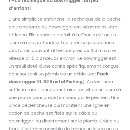
1 – La technique du downrigger : un jeu
d’enfant !
D’une simplicité enfantine, la technique de la pêche
en traine lente au downrigger est néanmoins ultra
efficace. Elle consiste en fait à traîner un vif ou un
leurre à une profondeur très précise jusque dans
des fonds pouvant atteindre prés de 100 m à une
vitesse d’1,5 à 2 nœuds environ. Le downrigger est
un treuil doté d’une canne spécifiquement conçue
pour soutenir un plomb via un câble (ex :
Pack
downrigger XL 92 Kristal Fishing
). Ce lest sera
suffisamment lourd pour traîner un vif ou un leurre à
une profondeur prédéterminée par le pêcheur. Une
pince déclencheuse qui maintient une ligne en
action de pêche est fixée sur le câble du
downrigger ou directement sur le plomb. Grâce au
treuil, il est donc possible de trainer un leurre ou un