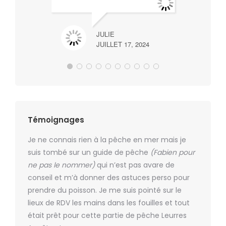
con
no
lir
JULIE
JUILLET 17, 2024
Témoignages
kg,
Je ne connais rien à la pêche en mer mais je
Super m
aine de
suis tombé sur un guide de pêche
(Fabien pour
plaisir d
, et
ne pas le nommer)
qui n’est pas avare de
Dommage
What
conseil et m’à donner des astuces perso pour
fin du m
.
prendre du poisson. Je me suis pointé sur le
lieux de RDV les mains dans les fouilles et tout
était prêt pour cette partie de pêche Leurres