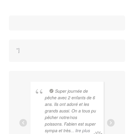
"]
Super journée de
pêche avec 2 enfants de 6
vér
ans. Ils ont adoré et les
com
grands aussi. On a tous pu
êtr
pêcher notre/nos
pas
poissons. Fabien est super
et 
sympa et très
... lire plus
ess