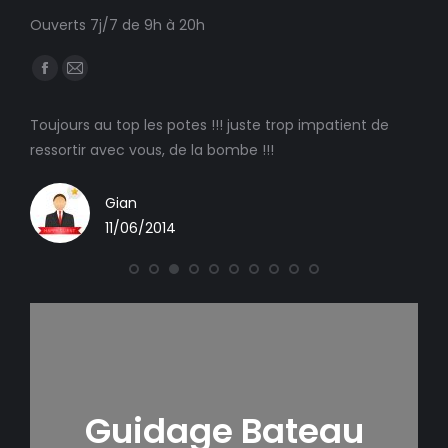
Ouverts 7j/7 de 9h à 20h
Trouvez nous sur :
Facebook
E-
page
mail
sir
Toujours au top les potes !!! juste trop impatient de
De s
opens
page
ressortir avec vous, de la bombe !!!
de p
in
opens
n du
ave
new
in
Gian
window
new
Que 
11/06/2014
reco
window
ai t
Guidage Bateau