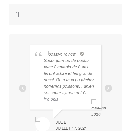
"]
Super journée de pêche
Fab
avec 2 enfants de 6 ans.
gu
Ils ont adoré et les grands
dev
aussi. On a tous pu pêcher
com
notre/nos poissons. Fabien
pro
est super sympa et très
...
des
lire plus
qui
de 
co
JULIE
JUILLET 17, 2024