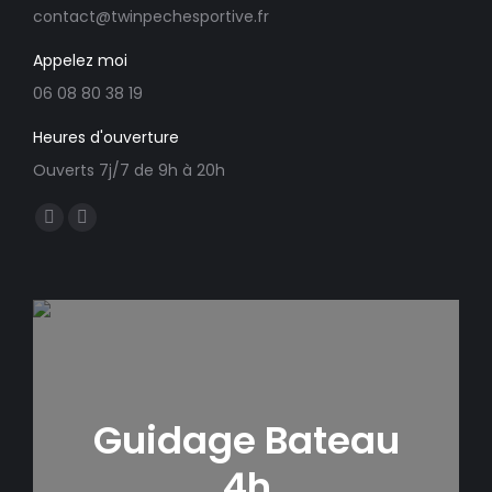
contact@twinpechesportive.fr
Appelez moi
06 08 80 38 19
Heures d'ouverture
Ouverts 7j/7 de 9h à 20h
Trouvez nous sur :
Facebook
E-
page
mail
opens
page
in
opens
new
in
window
new
window
Guidage Bateau
4h