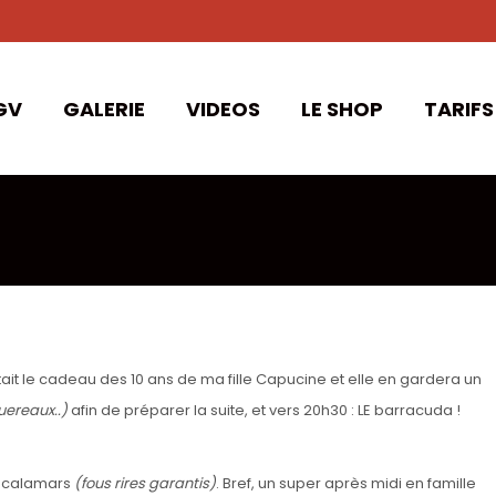
GV
GALERIE
VIDEOS
LE SHOP
TARIFS
était le cadeau des 10 ans de ma fille Capucine et elle en gardera un
uereaux..)
afin de préparer la suite, et vers 20h30 : LE barracuda !
s calamars
(fous rires garantis)
.
Bref, un super après midi en famille