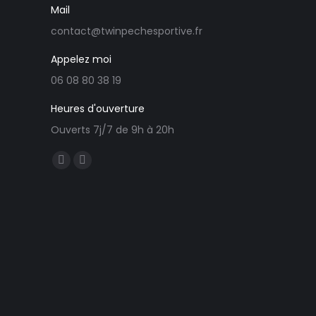
Mail
contact@twinpechesportive.fr
Appelez moi
06 08 80 38 19
Heures d'ouverture
Ouverts 7j/7 de 9h à 20h
Trouvez nous sur :
Facebook
E-
page
mail
opens
page
in
opens
new
in
window
new
window