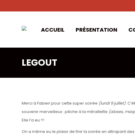
ACCUEIL
PRÉSENTATION
C
LEGOUT
Merci à Fabien pour cette super soirée
(lundi 9 juillet)
. C’
souvenir merveilleux :
pêche à la mitraillette
(aloses, maq
Elle l’a eu !!!
On a même eu le plaisir de finir la soirée en attrapant de