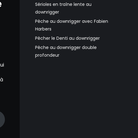
e
Sérioles en traîne lente au
downrigger
Pêche au downrigger avec Fabien
Harbers
Pêcher le Denti au downrigger
Pêche au downrigger double
profondeur
ui
 à