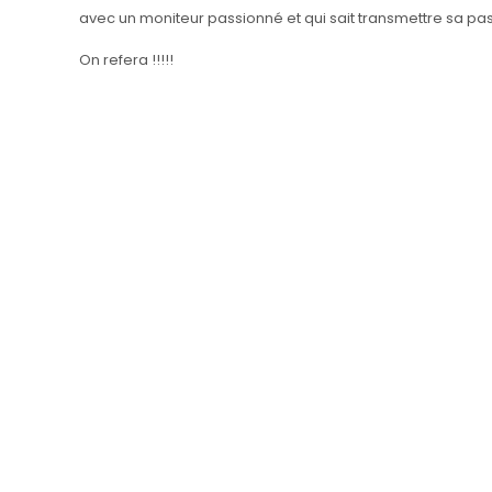
avec un moniteur passionné et qui sait transmettre sa p
On refera !!!!!