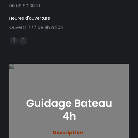
06 08 80 38 19
Heures d'ouverture
Ouverts 7j/7 de 9h à 20h
Trouvez nous sur :
Facebook
E-
page
mail
opens
page
in
opens
new
in
window
new
window
Guidage Bateau
4h
Description :