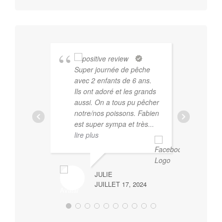
être
choisies
sur
la
page
du
Super journée de pêche
Fab
avec 2 enfants de 6 ans.
gu
produit
Ils ont adoré et les grands
dev
aussi. On a tous pu pêcher
com
notre/nos poissons. Fabien
pro
est super sympa et très
...
des
lire plus
qui
de 
co
JULIE
JUILLET 17, 2024