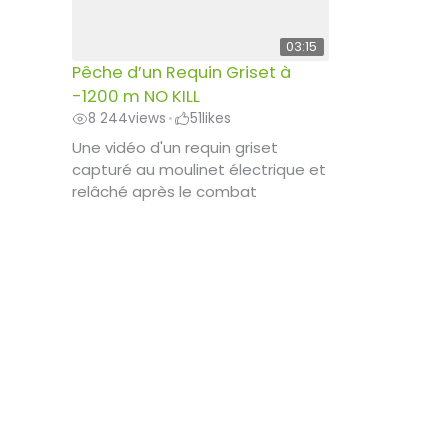
03:15
Pêche d’un Requin Griset à
-1200 m NO KILL
8 244
views
51
likes
•
Une vidéo d'un requin griset
capturé au moulinet électrique et
relâché après le combat