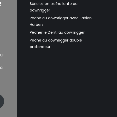
e
Sérioles en traîne lente au
downrigger
Pêche au downrigger avec Fabien
Harbers
Pêcher le Denti au downrigger
Pêche au downrigger double
profondeur
ui
 à