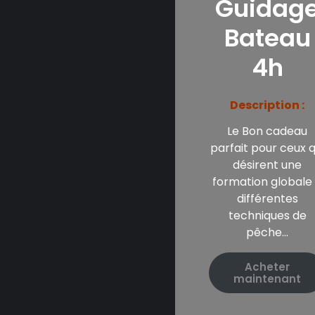
Guidag
Bateau
4h
Description :
Le Bon cadeau
parfait pour ceux q
désirent une
formation globale
différentes
techniques de
pêche…
Acheter
maintenant