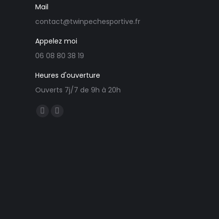
Mail
contact@twinpechesportive.fr
Appelez moi
06 08 80 38 19
Heures d'ouverture
Ouverts 7j/7 de 9h à 20h
Trouvez nous sur :
Facebook
E-
page
mail
opens
page
in
opens
new
in
window
new
window