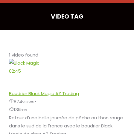
VIDEO TAG
1 video found
02:45
Baudrier Black Magic AZ Trading
874
views
•
13
likes
Retour d'une belle journée de pêche au thon rouge
dans le sud de la France avec le baudrier Black
Magic de chez AZ Trading...