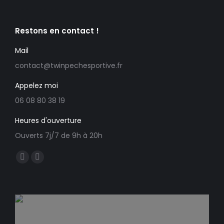
Restons en contact !
Mail
contact@twinpechesportive.fr
Appelez moi
06 08 80 38 19
Heures d'ouverture
Ouverts 7j/7 de 9h à 20h
Trouvez nous sur :
Facebook
E-
page
mail
opens
page
in
opens
new
in