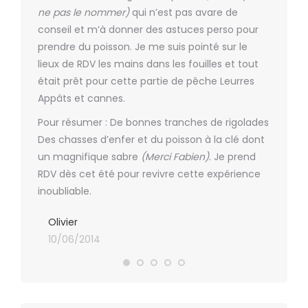
, et
ne pas le nommer)
qui n’est pas avare de
Dommage
What
conseil et m’à donner des astuces perso pour
fin du m
.
prendre du poisson. Je me suis pointé sur le
Gilles
lieux de RDV les mains dans les fouilles et tout
10/06
était prêt pour cette partie de pêche Leurres
Appâts et cannes.
Pour résumer : De bonnes tranches de rigolades
Des chasses d’enfer et du poisson à la clé dont
un magnifique sabre
(Merci Fabien)
. Je prend
RDV dès cet été pour revivre cette expérience
inoubliable.
Olivier
10/06/2014