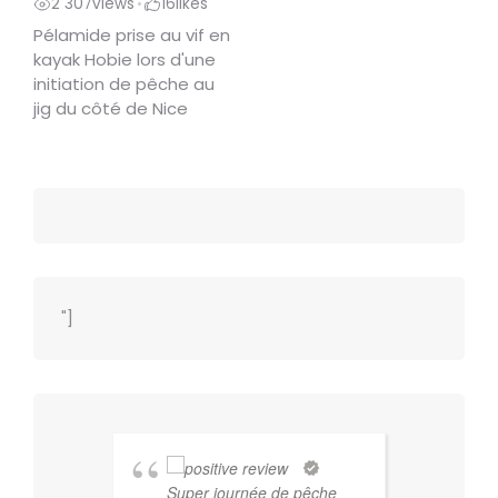
2 307
views
16
likes
•
Pélamide prise au vif en
kayak Hobie lors d'une
initiation de pêche au
jig du côté de Nice
"]
Super journée de pêche
Fab