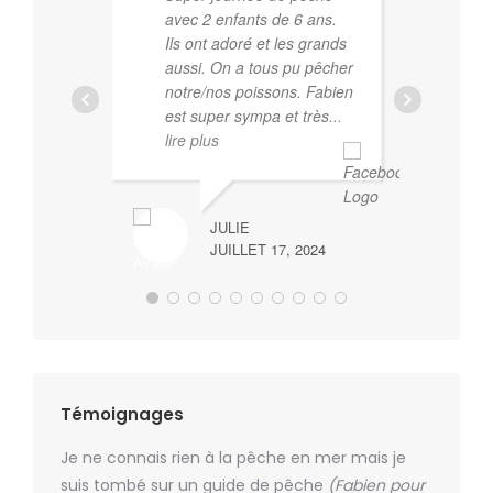
avec 2 enfants de 6 ans.
gu
Ils ont adoré et les grands
dev
aussi. On a tous pu pêcher
com
notre/nos poissons. Fabien
pro
est super sympa et très
...
des
lire plus
qui
de 
co
JULIE
JUILLET 17, 2024
Témoignages
kg,
Je ne connais rien à la pêche en mer mais je
Super m
aine de
suis tombé sur un guide de pêche
(Fabien pour
plaisir d