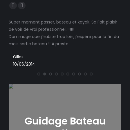
Trouvez nous sur :
Facebook
E-
page
mail
Super moment passer, bateau et kayak. Sa Fait plaisir
Touj
opens
page
le
de voir de vrai professionnel..!!!!!!
ress
in
opens
nner
Dommage que j’habite trop loin, j’espère pour la fin du
new
in
G
suis
mois sortie bateau !! A presto
window
new
11
 et
window
Gilles
10/06/2014
es
 cet
Guidage Bateau