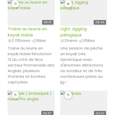
06:15
08:44
Traine au leurre en
Light Jigging
kayak Hobie
pélagique
2 016
views
5
likes
21
views
35
likes
•
•
Traine au leurre en
Une session de pêche
kayak Hobie Révolution
en kayak très
13 du côté de Nice
dynamique avec
secteur Promenade des
d'énormes détections
Anglais, plusieurs
au sondeur et de très
thonines et bonites
nombreuses prises au
capturées
jig !
06:57
03:47