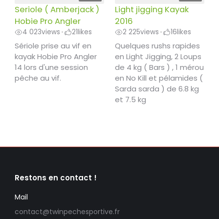
Seriole ( Amberjack )
Light jigging Kayak
Hobie Pro Angler
2016
4 023
views
21
likes
2 225
views
16
likes
•
•
Sériole prise au vif en
Quelques rushs rapides
kayak Hobie Pro Angler
en Light Jigging, 2 Loups
14 lors d'une session
de 4 kg ( Bars ) , 1 mérou
pêche au vif.
en No Kill et pélamides (
Sarda sarda ) de 6.8 kg
et 7.5 kg
Restons en contact !
Mail
contact@twinpechesportive.fr