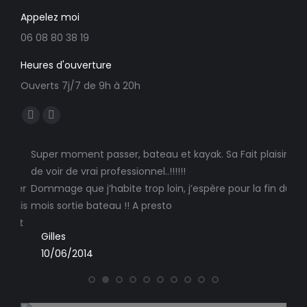
Appelez moi
06 08 80 38 19
Heures d'ouverture
Ouverts 7j/7 de 9h à 20h
Trouvez nous sur :
Facebook
E-
page
mail
Super moment passer, bateau et kayak. Sa Fait plaisir
Touj
opens
page
le
de voir de vrai professionnel..!!!!!!
ress
in
opens
nner
Dommage que j’habite trop loin, j’espère pour la fin du
new
in
G
suis
mois sortie bateau !! A presto
window
new
11
 et
window
Gilles
10/06/2014
es