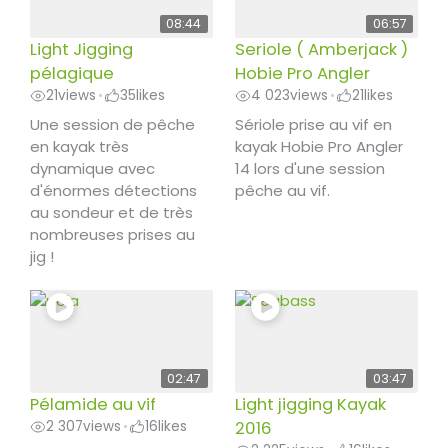
08:44
06:57
Light Jigging
Seriole ( Amberjack )
pélagique
Hobie Pro Angler
21
views
35
likes
4 023
views
21
likes
•
•
Une session de pêche
Sériole prise au vif en
en kayak très
kayak Hobie Pro Angler
dynamique avec
14 lors d'une session
d'énormes détections
pêche au vif.
au sondeur et de très
nombreuses prises au
jig !
02:47
03:47
Pélamide au vif
Light jigging Kayak
2 307
views
16
likes
2016
•