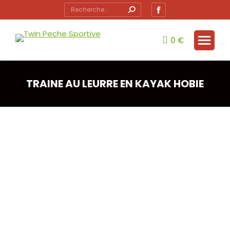
Recherche
Facebook
:
page
opens
0
€
in
new
window
TRAINE AU LEURRE EN KAYAK HOBIE