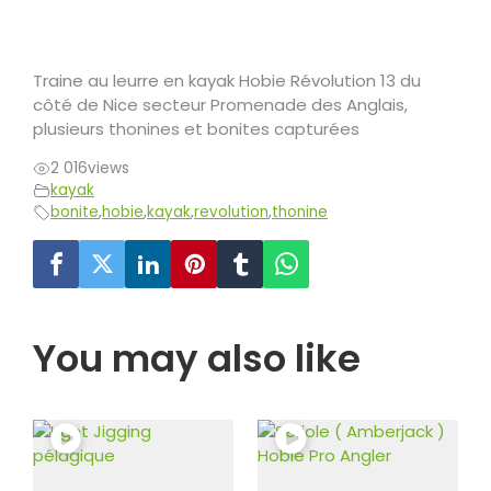
Traine au leurre en kayak Hobie Révolution 13 du
côté de Nice secteur Promenade des Anglais,
plusieurs thonines et bonites capturées
2 016
views
kayak
bonite
,
hobie
,
kayak
,
revolution
,
thonine
You may also like