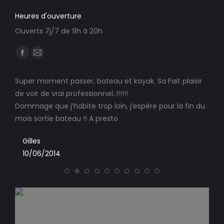
Heures d'ouverture
Ouverts 7j/7 de 9h à 20h
Trouvez nous sur :
Facebook
E-
page
mail
Super moment passer, bateau et kayak. Sa Fait plaisir
Touj
opens
page
le
de voir de vrai professionnel..!!!!!!
ress
in
opens
nner
Dommage que j’habite trop loin, j’espère pour la fin du
new
in
G
suis
mois sortie bateau !! A presto
window
new
11
 et
window
Gilles
10/06/2014
es
 cet