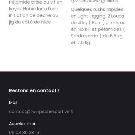
2 225
views
16
likes
•
Pélamide prise au vif en
kayak Hobie lors d'une
Quelques rushs rapides
initiation de pêche au
en Light Jigging, 2 Loups
jig du côté de Nice
de 4 kg ( Bars ) , 1 mérou
en No Kill et pélamides (
Sarda sarda ) de 6.8 kg
et 7.5 kg
Restons en contact !
Mail
contact@twinpechesportive.fr
Appelez moi
06 08 80 38 19